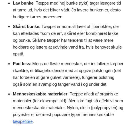
Lav bunke
: Tæppe med høj bunke (tykt) tager længere tid
at tørre ud, hvis det bliver vådt. Jo lavere bunken er, desto
hurtigere tørres processen.
Skåret bunke
: Tæppet er normalt lavet af fiberløkker, der
kan efterlades "som de er", skåret eller kombineret løkke
og bunke. Skårne tæpper har tendens til at være mere
holdbare og lettere at udvinde vand fra, hvis behovet skulle
opstå.
Pad-less
: Mens de fleste mennesker, der installerer tæpper
i kældre, er tilbageholdende med at opgive polstringen (det
har fordelen at gøre gulvet varmere), fungerer polstring
også som en svamp og fanger vand i og under det.
Menneskeskabte materialer
: Tæppe afledt af organiske
materialer (for eksempel uld) tåler ikke fugt så effektivt som
menneskeskabte materialer. Nylon, olefin (polypropylen) og
polyester er de mest populære typer menneskeskabte
tæppefibre
.