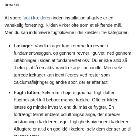
breaker.
At spore
fugt i kælderen
inden installation af gulve er en
vanskelig forretning. Kilden virker ofte som et skiftende mål.
Men du kan indsnævre fugtkilderne i din kælder i tre kategorier:
Lækager
: Vandlækager kan komme fra revner i
fundamentvæggen, op gennem revner i gulvet, ned gennem
luftåbninger i siden af fundamentet osv. Du er ikke altid så
"heldig" at få en aktiv vandlækage i behandle. Men selv
tørrede lækager kan identificeres ved rester som
calciumaflejringer og andre spor, der er efterladt.
Fugt i luften
: Selv rum i højere grad har fugt i luften.
Fugtbelastet luft beboer mange kældre. Ofte er kilden
lettere og mindre invasiv, end du måske frygter. En
fortrængt tørretumblers udluftningsslange, der spreder
udstødning i kælderen, øger fugtighedsniveauer i kælderen.
Affugtere er altid en god idé i kældre, selv dem der ser ud til