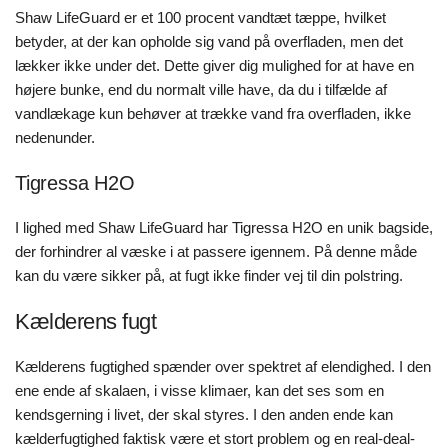
Shaw LifeGuard er et 100 procent vandtæt tæppe, hvilket
betyder, at der kan opholde sig vand på overfladen, men det
lækker ikke under det. Dette giver dig mulighed for at have en
højere bunke, end du normalt ville have, da du i tilfælde af
vandlækage kun behøver at trække vand fra overfladen, ikke
nedenunder.
Tigressa H2O
I lighed med Shaw LifeGuard har Tigressa H2O en unik bagside,
der forhindrer al væske i at passere igennem. På denne måde
kan du være sikker på, at fugt ikke finder vej til din polstring.
Kælderens fugt
Kælderens fugtighed spænder over spektret af elendighed. I den
ene ende af skalaen, i visse klimaer, kan det ses som en
kendsgerning i livet, der skal styres. I den anden ende kan
kælderfugtighed faktisk være et stort problem og en real-deal-